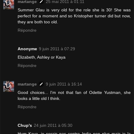
martange
25 mai 2011 à 01:11
Summer Glau is very old for the role she is 30! She was
perfect for a moment and so Kristopher turner did but now,
they are both too old.
Répondre
Anonyme
9 juin 2011 à 07:29
Elizabeth, Ashley or Kaya
Répondre
martange
9 juin 2011 à 16:14
Good choices... I'm not that fan of Odette Yustman, she
looks a little old I think.
Répondre
Chup's
24 juin 2011 à 05:30
Hum Kaya, je serais pas contre India non plus mais je la