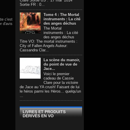
Clare Sortie US : 27 mai 2014
Sortie FR : 0...
Tome 4 : The Mortal
instruments : La cité
âte c'est
des anges déchus
r d'avis
The Mortal
instruments : La cité
des anges déchus
Titre VO: The mortal instruments :
City of Fallen Angels Auteur:
Cassandra Clar...
La scène du manoir,
du point de vue de
Jace...
Voici le premier
cadeau de Cassie
Clare pour la victoire
de Jace au YA crush! Faisant de lui
le héros parmi les Héros... quelqu'un
...
LIVRES ET PRODUITS
DÉRIVÉS EN VO