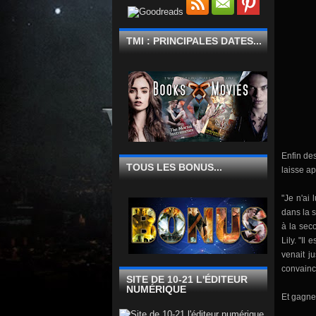
TMI : PRINCIPALES DATES...
Enfin des
TOUS LES BONUS...
laisse ap
"
Je n'ai 
dans la 
à
la sec
Lily
.
"
Il
es
venait ju
convainc
SITE DE 10-21 L'ÉDITEUR
NUMÉRIQUE
Et gagn