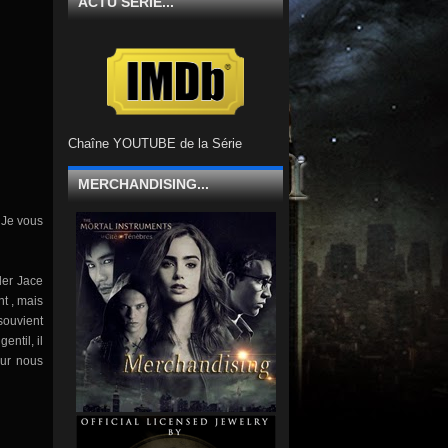
ACTU SÉRIE...
Chaîne YOUTUBE de la Série
MERCHANDISING...
 Je vous
ler Jace
nt
,
mais
souvient
 gentil
, il
our nous