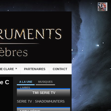
»
IE CLARE
PARTENAIRES
CONTACT
ie C
A LA UNE
MUSIQUES
LIVRES
TMI SERIE TV
SERIE TV : SHADOWHUNTERS