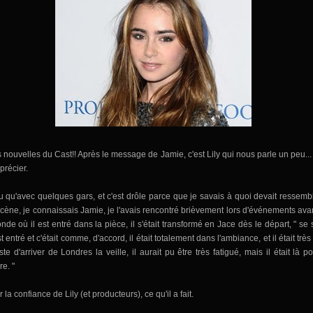
 nouvelles du Cast!! Après le message de Jamie, c'est Lily qui nous parle un peu...
précier.
lu qu'avec quelques gars
, et
c'est drôle
parce que je savais à quoi devait ressemb
scène
, je connaissais Jamie
,
je l'avais rencontré
brièvement
lors d'événements
ava
onde
où il est entré dans la pièce
, il s'était transformé en
Jace
dès le départ
,
"
se 
t entré et
c'
était comme
, d'accord
, il
était totalement
dans l'ambiance
, et
il était très
ste d'arriver
de Londres
la
veille, il
aurait pu être
très
fatigué, mais il
était
là p
re.
"
er
la confiance de Lily
(
et producteurs)
,
ce qu'il a fait.