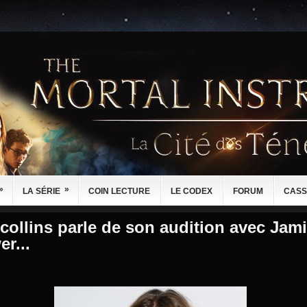
»
»
LA SÉRIE
COIN LECTURE
LE CODEX
FORUM
CASS
 collins parle de son audition avec Jam
r...