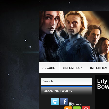
»
ACCUEIL
LES LIVRES
TMI: LE FILM
Lily
Bowe
BLOG NETWORK
...