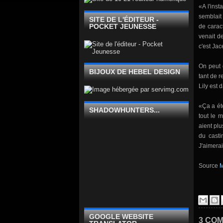
«A l'insta
semblai
SITE DE L'ÉDITEUR -
POCKET JEUNESSE
de carac
venait
de
c'est
Jac
On peut d
BIJOUX DE HEBEL DESIGN
tant de
r
Lily
est 
«Ça a ét
SHADOWHUNTERS...
tout le 
aient plu
du
casti
J'aimer
Source
M
GOOGLE WEBSITE
3 COM