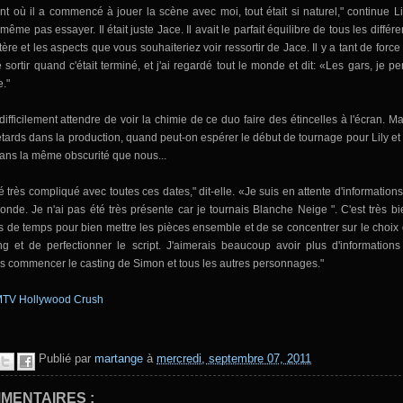
nt où il
a commencé à jouer
la scène
avec moi,
tout était
si naturel
,
"
continue Li
t même pas
essayer.
Il était juste
Jace
.
Il avait
le parfait équilibre
de tous les
différe
tère
et les aspects
que vous
souhaiteriez
voir
ressortir de
Jace
.
Il y a
tant de force
 sortir
quand c'était terminé
, et
j'ai regardé
tout le monde et
dit: «
Les gars, je
pe
e
."
ifficilement
attendre de voir
la chimie
de ce duo
faire des étincelles
à l'écran.
Ma
etards
dans la production
, quand
peut-on espérer le début de tournage pour
Lily
et
dans la même obscurité que nous...
é
très compliqué avec toutes ces
dates
,
"
dit-elle.
«Je suis
en attente d'informations
monde
.
Je n'ai pas été très présente car je tournais
Blanche Neige
"
.
C'est très b
s
de temps pour bien
mettre les
pièces ensemble
et de se concentrer
sur
le choix
ng et
de
perfectionner
le script.
J'aimerais beaucoup avoir
plus d'informations
ais commencer
le casting
de
Simon et
tous
les autres personnages
.
"
TV Hollywood Crush
Publié par
martange
à
mercredi, septembre 07, 2011
MENTAIRES :