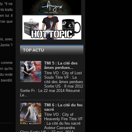
ly
.
"
Il ne
nts traits
en lui.
Il
nse que
is
, avec
 Jamie
?
TOP ACTU
comme
TMI 5 : La cité des
âmes perdues...
ien
qu'ils
Titre VO : City of Lost
 du reste
Souls Titre VF : La
bientôt.
cité des âmes perdues
Sortie US : 8 mai 2012
Sortie Fr : Le 22 mai 2014 Résumé :
Le...
TMI 6 : La cité du feu
sacré
Titre VO : City of
Heavenly Fire Titre VF
: La cité du feu sacré
Auteur Cassandra