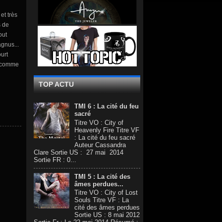
et très
s de
out
gnus...
urt
s comme
TOP ACTU
TMI 6 : La cité du feu
sacré
Titre VO : City of
Heavenly Fire Titre VF
: La cité du feu sacré
Auteur Cassandra
Clare Sortie US : 27 mai 2014
Sortie FR : 0...
TMI 5 : La cité des
âmes perdues...
Titre VO : City of Lost
Souls Titre VF : La
cité des âmes perdues
Sortie US : 8 mai 2012