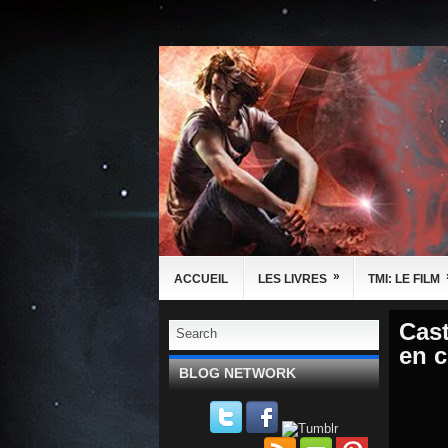
»
ACCUEIL
LES LIVRES
TMI: LE FILM
Cas
en c
BLOG NETWORK