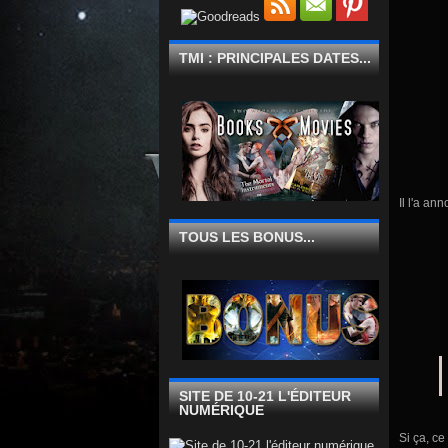
TMI : PRINCIPALES DATES...
Il l'a an
TOUS LES BONUS...
SITE DE 10-21 L'ÉDITEUR
NUMÉRIQUE
Si ça, ce