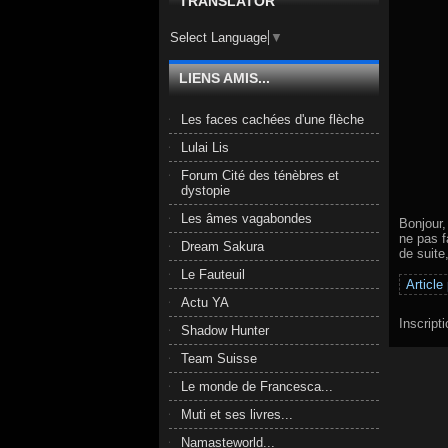
TRANSLATOR
Select Language
▼
LIENS AMIS...
Les faces cachées d'une flèche
Lulai Lis
Forum Cité des ténèbres et
dystopie
Les âmes vagabondes
Bonjour,
ne pas f
Dream Sakura
de suite
Le Fauteuil
Article
Actu YA
Inscript
Shadow Hunter
Team Suisse
Le monde de Francesca...
Muti et ses livres...
Namasteworld...