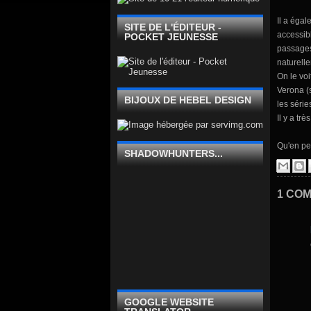
Il a éga
SITE DE L'ÉDITEUR -
accessib
POCKET JEUNESSE
passages
naturell
On le vo
Verona (
BIJOUX DE HEBEL DESIGN
les série
Il y a tr
Qu'en pe
SHADOWHUNTERS...
1 COM
GOOGLE WEBSITE