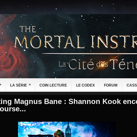
»
»
LA SÉRIE
COIN LECTURE
LE CODEX
FORUM
CASS
ting Magnus Bane : Shannon Kook enc
ourse...