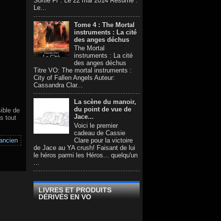
Sortie Fr : Le 22 mai 2014 Résumé :
Le...
Tome 4 : The Mortal
instruments : La cité
des anges déchus
The Mortal
instruments : La cité
des anges déchus
Titre VO: The mortal instruments :
City of Fallen Angels Auteur:
Cassandra Clar...
La scène du manoir,
du point de vue de
ible de
Jace...
s tout
Voici le premier
cadeau de Cassie
 ancien
Clare pour la victoire
de Jace au YA crush! Faisant de lui
le héros parmi les Héros... quelqu'un
...
LIVRES ET PRODUITS
DÉRIVÉS EN VO