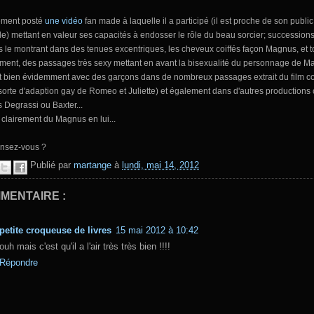
lement posté
une vidéo
fan made à laquelle il a participé (il est proche de son public 
le) mettant en valeur ses capacités à endosser le rôle du beau sorcier; succession
 le montrant dans des tenues excentriques, les cheveux coiffés façon Magnus, et t
ement, des passages très sexy mettant en avant la bisexualité du personnage de Ma
it bien évidemment avec des garçons dans de nombreux passages extrait du film co
sorte d'adaption gay de Romeo et Juliette) et également dans d'autres production
s Degrassi ou Baxter...
ès clairement du Magnus en lui...
nsez-vous ?
Publié par
martange
à
lundi, mai 14, 2012
MENTAIRE :
petite croqueuse de livres
15 mai 2012 à 10:42
ouh mais c'est qu'il a l'air très très bien !!!!
Répondre