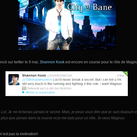
noncé sur twitter le 9 mai,
Shannon Kook
est encore en course pour le rôle de Magn
Lol, Je ne briserais jamais le secret. Mais, je peux vous dire que je suis toujours e
plus que jamais dans la course et je me bats pour ce rôle. Je veux Magnus.
 n’est pas la motivation!