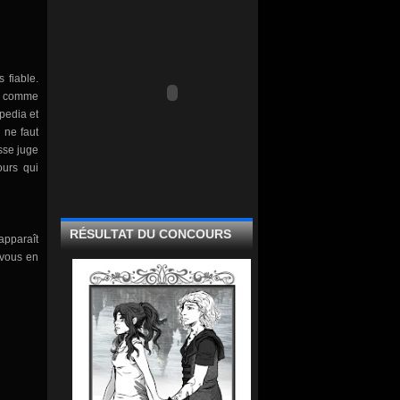
s fiable.
lm comme
ipedia et
l ne faut
isse juge
ours qui
RÉSULTAT DU CONCOURS
apparaît
 vous en