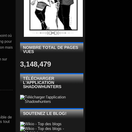
point où
ing pour
NOMBRE TOTAL DE PAGES
mon mais
VUES
n sur
3,148,479
TÉLÉCHARGER
L'APPLICATION
SHADOWHUNTERS
SOUTENEZ LE BLOG!
ible de
s tout