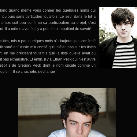
 donc quand même vous donner les quelques noms qui
, toujours sans certitudes toutefois. Le seul dans le lot à
 temps soit peu confirmé sa participation au projet, c'est
, il a même avoué, il y a peu, être impatient de savoir!
enkins, mis à part quelques mots n'a toujours pas confirmé
itionné et Cassie m'a confié qu'il n'était pas sur les listes
t, en me précisant toutefois que la liste qu'elle avait pu
ait pas exhaustive. Et enfin, il y a Ethan Peck qui n'est autre
etit-fils de Grégory Peck dont le nom circule comme un
couloir... Il se chuchote, s'échange