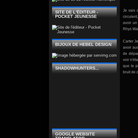
Je vais
SITE DE L'ÉDITEUR -
POCKET JEUNESSE
circulent
avoir un
Rhys Ward
Carter J
BIJOUX DE HEBEL DESIGN
avoir aud
de dépar
voir n'ét
que le p
SHADOWHUNTERS...
bruit de 
GOOGLE WEBSITE