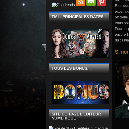
un joli m
Rien que
excentr
TMI : PRINCIPALES DATES...
officielle.
Alors pou
Pour le 
encore fr
du castin
Simon
TOUS LES BONUS...
SITE DE 10-21 L'ÉDITEUR
NUMÉRIQUE