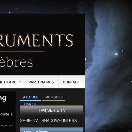
»
IE CLARE
PARTENAIRES
CONTACT
ng
A LA UNE
MUSIQUES
LIVRES
TMI SERIE TV
aconte à
SERIE TV : SHADOWHUNTERS
miroiter