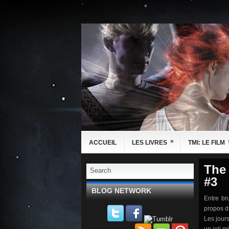
»
ACCUEIL
LES LIVRES
TMI: LE FILM
The 
#3
BLOG NETWORK
Entre br
propos d
Les jour