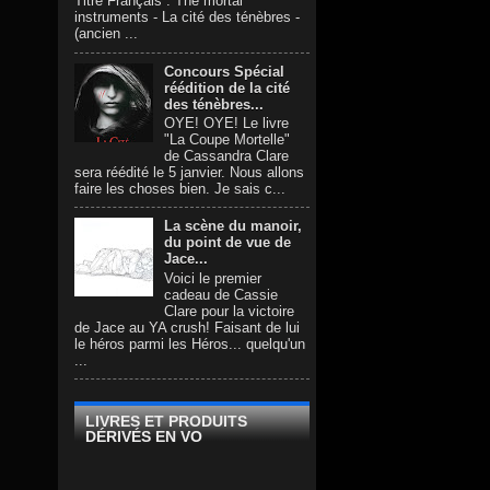
Titre Français : The mortal
instruments - La cité des ténèbres -
(ancien ...
Concours Spécial
réédition de la cité
des ténèbres...
OYE! OYE! Le livre
"La Coupe Mortelle"
de Cassandra Clare
sera réédité le 5 janvier. Nous allons
faire les choses bien. Je sais c...
La scène du manoir,
du point de vue de
Jace...
Voici le premier
cadeau de Cassie
Clare pour la victoire
de Jace au YA crush! Faisant de lui
le héros parmi les Héros... quelqu'un
...
LIVRES ET PRODUITS
DÉRIVÉS EN VO