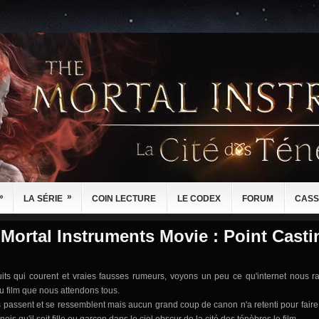
»
»
LA SÉRIE
COIN LECTURE
LE CODEX
FORUM
CASS
Mortal Instruments Movie : Point Casti
uits qui courent et vraies fausses rumeurs, voyons un peu ce qu'internet nous r
u film que nous attendons tous.
s passent et se ressemblent mais aucun grand coup de canon n'a retenti pour faire 