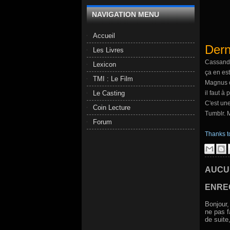
NAVIGATION MENU
Accueil
Dern
Les Livres
Cassandra
Lexicon
ça en est
TMI : Le Film
Magnus e
il faut à
Le Casting
C'est une
Coin Lecture
Tumblr. M
Forum
Thanks to
AUCU
ENRE
Bonjour,
ne pas f
de suite