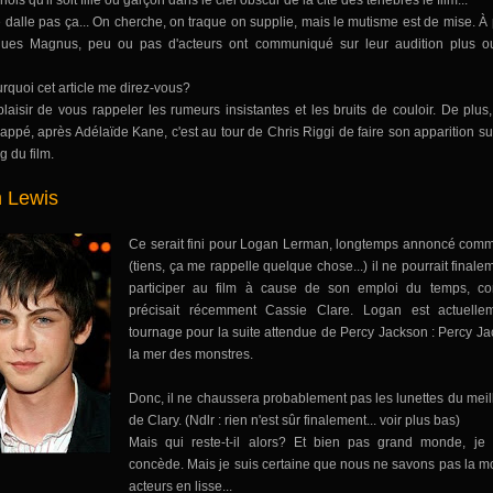
inois qu'il soit fille ou garçon dans le ciel obscur de la cité des ténèbres le film...
 dalle pas ça... On cherche, on traque on supplie, mais le mutisme est de mise. À 
iques Magnus, peu ou pas d'acteurs ont communiqué sur leur audition plus 
rquoi cet article me direz-vous?
plaisir de vous rappeler les rumeurs insistantes et les bruits de couloir. De plus
appé, après Adélaïde Kane, c'est au tour de Chris Riggi de faire son apparition sur
g du film.
 Lewis
Ce serait fini pour Logan Lerman, longtemps annoncé comm
(tiens, ça me rappelle quelque chose...) il ne pourrait final
participer au film à cause de son emploi du temps, c
précisait récemment Cassie Clare. Logan est actuelle
tournage pour la suite attendue de Percy Jackson : Percy Ja
la mer des monstres.
Donc, il ne chaussera probablement pas les lunettes du meil
de Clary. (Ndlr : rien n'est sûr finalement... voir plus bas)
Mais qui reste-t-il alors? Et bien pas grand monde, je
concède. Mais je suis certaine que nous ne savons pas la mo
acteurs en lisse...