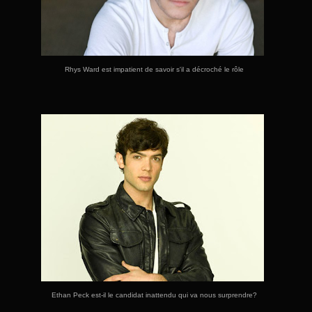
Rhys Ward est impatient de savoir s'il a décroché le rôle
Ethan Peck est-il le candidat inattendu qui va nous surprendre?