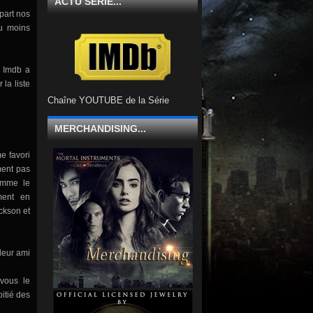
ACTU SÉRIE...
part nos
ou moins
, Imdb a
 la liste
Chaîne YOUTUBE de la Série
MERCHANDISING...
e favori
ement pas
omme le
ment en
ckson et
leur ami
 vous le
itié des