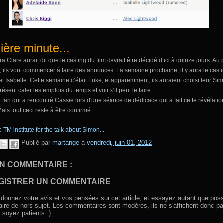
ière minute...
 Clare aurait dit que le casting du film devrait être décidé d’ici à quinze jours. Au 
, ils vont commencer à faire des annonces. La semaine prochaine, il y aura le cast
t Isabelle. Cette semaine c’était Luke, et apparemment, ils auraient choisi leur Si
 présent caler les emplois du temps et voir s’il peut le faire…
 fan qui a rencontré Cassie lors d'une séance de dédicace qui a fait cette révélatio
ais tout ceci reste à être confirmé...
 TM institute for the talk about Simon...
Publié par
martange
à
vendredi, juin 01, 2012
N COMMENTAIRE :
GISTRER UN COMMENTAIRE
 donnez votre avis et vos pensées sur cet article, et essayez autant que poss
aire de hors sujet. Les commentaires sont modérés, ils ne s'affichent donc pa
, soyez patients :)