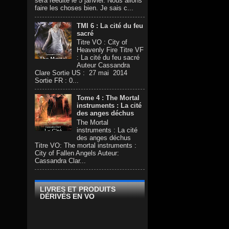
sera réédité le 5 janvier. Nous allons
faire les choses bien. Je sais c...
TMI 6 : La cité du feu
sacré
Titre VO : City of
Heavenly Fire Titre VF
: La cité du feu sacré
Auteur Cassandra
Clare Sortie US : 27 mai 2014
Sortie FR : 0...
Tome 4 : The Mortal
instruments : La cité
des anges déchus
The Mortal
instruments : La cité
des anges déchus
Titre VO: The mortal instruments :
City of Fallen Angels Auteur:
Cassandra Clar...
LIVRES ET PRODUITS
DÉRIVÉS EN VO