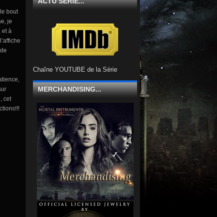
ACTU SÉRIE...
 le bout
e, je
 et à
l’affiche
 de
Chaîne YOUTUBE de la Série
atience,
MERCHANDISING...
sur
, cet
tions!!!