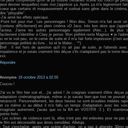
-Je peux comprendre qu'on ai pu trouver certaines scène too much (je pens
peut deviner lesquelles) mais moi j'apprécie ça. Après ça m'a légèrement fai
coeur que certains rit moqueusement et surtout sans gêne dans le cinéma, 
dire "pitoyable".
-J'ai aimé les effets spéciaux.
-Point fort pour moi : Les personnages ! Mon dieu, Simon m'a fait avoir un 
(contenu difficilement) en plein cinéma xD Jace, très bon alors que j'appr
l'acteur, J'aime les autres personnages également (Alec...), de plus 
facilement s'identifier à Clary je pense. Mon préféré reste Magnus ♥ je l'ad
si on le voit peu, on le cerne de suite et il m'a fait forte impression (c'est a
personnage préféré du livre... lui et le Malec... '^').
Bref : Il est hors de question qu'il n'y ait pas de suite, je l'attends ave
impatience et je serais vraiment très déçue s'ils n'adaptaient pas le tome deu
xxx
Répondre
Anonyme
19 octobre 2013 à 02:55
Coucou !
J'ai vu le film hier soir et... j'ai adoré ! Je craignais vraiment d'être déçue p
adaptation cinématographique, même si je savais bien que tout ne pouvait 
retranscrit. Personnellement, les deux heures se sont écoulées trèèèès rap
et ce même si au début il m'a fallu un temps d'adaptation avec les voix 
imaginais autrement, j'avais que vu la BA en VOSTFR :3 ). Et maintena
points forts :
- Les scènes de violence sont là, elles n'ont pas été enlevées pour ne pas 
le film est déconseillé aux âmes sensibles. Alleluja.
- Tout s'enchaîne, après une scène d'action, on a pas à attendre 30mn p