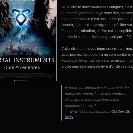
Si j’ai croisé deux mauvaises critiques, c’est
du monde (spectateurs, je veux dire, la press
n’en parle pas, ce n’est pas un film pour eux,
l’avenir, il faudrait envisager de spécifier sur 
"tout public, attention, ce film est susceptible
heurter le critique cinématographique… ^^).
J'attends toujours vos impressions avec imp
vous pouvez les poster ici en commentaire, 
Facebook, twitter ou me les envoyer par mail
article sera une sorte de livre d'or de vos réac
je rentre du cinéma je suis allez voir the
mortal instrument, la cité des ténèbres,
c'était grave bien mais hard a des
moments je trouve!
— ☯k☯ (@leeyumleglaieul)
October 18,
2013