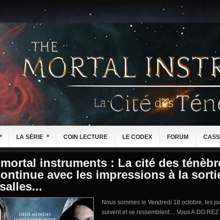
»
»
LA SÉRIE
COIN LECTURE
LE CODEX
FORUM
CASS
mortal instruments : La cité des ténèbr
ontinue avec les impressions à la sorti
salles...
Nous sommes le Vendredi 18 octobre, les jo
suivent et se ressemblent… Vous A.DO.REZ 