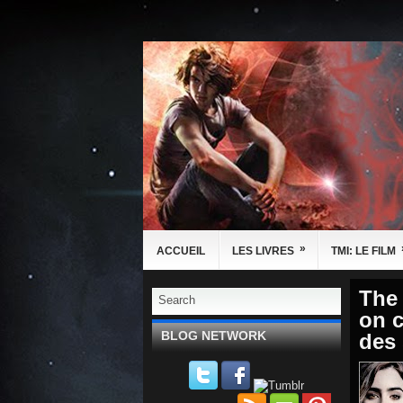
»
ACCUEIL
LES LIVRES
TMI: LE FILM
The 
on c
BLOG NETWORK
des 