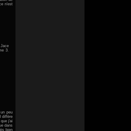
ce n'est
e Jace
me 3.
e un peu
 diffère
que j'ai
nue dans
rès bien