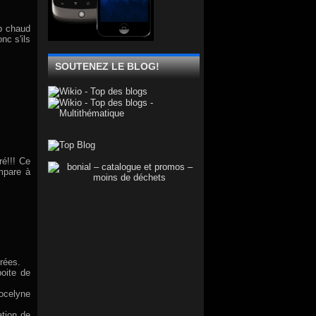
op chaud
nc s'ils
SOUTENEZ LE BLOG!
ré!!! Ce
mpare à
urées.
boite de
Jocelyne
ation de