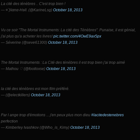
La cité des ténèbres .. C'est trop bien !
— ¤`Ɲαnα-Hɘll. (@KarineLsg)
October 18, 2013
Vu ce soir "The Mortal Instruments: La cité des Ténèbres". Punaise, il est génial,
j'ai plus qu'a acheter les livres!
pic.twitter.com/4OwE9ax5px
— Séverine (@seve61300)
October 18, 2013
The Mortal Instruments : La Cité des ténèbres il est trop bien j'ai trop aimé
— Mathou ♡ (@footloxse)
October 18, 2013
la cité des ténèbres est mon film préféré.
— (@electkillers)
October 18, 2013
Par l ange trop d'émotions ... j'en peux plus mon dieu
#lacitedestenebres
perfection
— Kimberley Ivashkov (@Who_is_Kimy)
October 18, 2013