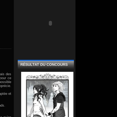
RÉSULTAT DU CONCOURS
vais des
pour ce
possible
pprécie.
aptée et
nds.