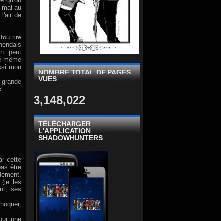
e qu'on
t mal au
l'air de
fou rire
éhendais
on peut
ore même
ussi mon
NOMBRE TOTAL DE PAGES
VUES
c grande
x.
3,148,022
TÉLÉCHARGER
L'APPLICATION
SHADOWHUNTERS
ar cette
pas être
idement,
(je les
nt, ses
choquer,
our une