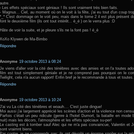
autre.
- Les effets spéciaux sont géniaux ! Ils sont vraiment très bien faits.
- Magnus... Ciel, au moment où on le voit à la fête, j'ai eu tout d'un coup tr
*_* C'est dommage on le voit peu, mais dans le tome 2 il est plus présent do
font le deuxième film (ils ont tout intérêt... è_é ) on le verra plus :D
Hâte de voir la suite, et je pleure s'ils ne la font pas ! é_è
XoXo Klywen de Ma-Bimbo
Répondre
Anonyme
19 octobre 2013 à 08:24
Je viens d'aller voir la cité des ténèbres avec des amies et on l'a toutes ado
film est tout simplement géniale et je ne comprend pas pourquoi on le co
Twilight, cela n'a aucun rapport! Enfin bref je le recommande à tous et toutes.
Répondre
Anonyme
19 octobre 2013 à 10:24
J'ai vu La cité des ténèbres et woauh.... C'est juste dingue!
Moi aussi j'ai largement apprécié les scènes d'action et la violence non cens
Parfois c'était un peu ridicule (genre à l'hotel Dumort, la bataille en mode 
nuit) mais les décors, l'atmosphère et les effets spéciaux su-per!
Le casting est à tomber sauf Alec qui ne m'a pas convaincue, Valentin et 
sont vraimnt biens.
Par contre, je ne comprends pas: ils ont dévoilé un énorme spoiler sur la rel