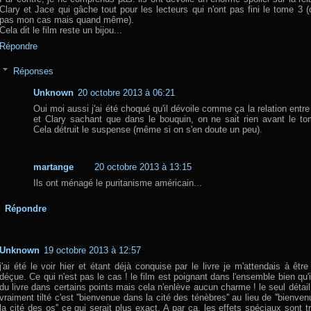
Clary et Jace qui gâche tout pour les lecteurs qui n'ont pas fini le tome 3 (
pas mon cas mais quand même).
Cela dit le film reste un bijou...
Répondre
Réponses
Unknown
20 octobre 2013 à 06:21
Oui moi aussi j'ai été choqué qu'il dévoile comme ça la relation entr
et Clary sachant que dans le bouquin, on ne sait rien avant le to
Cela détruit le suspense (même si on s'en doute un peu).
martange
20 octobre 2013 à 13:15
Ils ont ménagé le puritanisme américain...
Répondre
Unknown
19 octobre 2013 à 12:57
j'ai été le voir hier et étant déjà conquise par le livre je m'attendais à êtr
déçue. Ce qui n'est pas le cas ! le film est poignant dans l'ensemble bien qu'il
du livre dans certains points mais cela n'enlève aucun charme ! le seul détail 
vraiment tilté c'est ''bienvenue dans la cité des ténèbres'' au lieu de ''bienve
la cité des os'' ce qui serait plus exact. A par ça, les effets spéciaux sont t