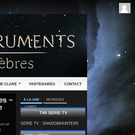
»
IE CLARE
PARTENAIRES
CONTACT
es ~
A LA UNE
MUSIQUES
e
LIVRES
TMI SERIE TV
SERIE TV : SHADOWHUNTERS
urs se
!