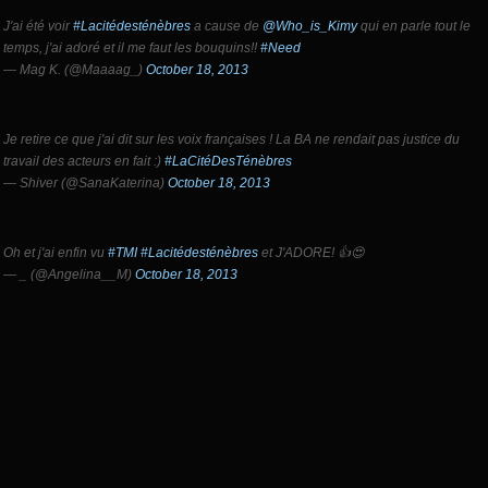
J'ai été voir
#Lacitédesténèbres
a cause de
@Who_is_Kimy
qui en parle tout le
temps, j'ai adoré et il me faut les bouquins!!
#Need
— Mag K. (@Maaaag_)
October 18, 2013
Je retire ce que j'ai dit sur les voix françaises ! La BA ne rendait pas justice du
travail des acteurs en fait :)
#LaCitéDesTénèbres
— Shiver (@SanaKaterina)
October 18, 2013
Oh et j'ai enfin vu
#TMI
#Lacitédesténèbres
et J'ADORE! 👍😍
— _ (@Angelina__M)
October 18, 2013