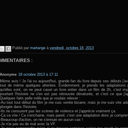
Publié par
martange
à
vendredi, octobre 18, 2013
MMENTAIRES :
Anonyme
18 octobre 2013 à 17:11
Même avis ! Je l'ai vu aujourd'hui, grande fan du livre depuis ses débuts j'a
tout de même quelques attentes. Evidemment, je prends les adaptations 
qu'elles sont, on ne peut caser un livre entier dans un film de 2h, c'est im
pourtant l'histoire ne s'en est pas retrouvée dénaturée, et c'est ce que j'a
Quelques faits pelle mêle que je voulais relever :
-Au tout tout début du film je me suis sentie bizarre, mais je me suis vite ad
plongée dans l'histoire.
-Ils ne censurent pas les scènes de violence et j'apprécie vraiment ça.
-Ca va vite / Ca s'enchaine, mais pareil, c'est une adaptation donc je compre
-Beaucoup d'action, on ne s'ennuie en aucun cas !
-Je n'ai pas eu de mal avec la VF.