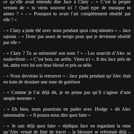
ce qu’elle avait entendu dire Jace à Clary – « C’est ta propre
version de « tu viens souvent ici ? Quel type de musique tu
aimes ? » - « Pourquoi tu avais l’air complètement obsédé par
elle ? »
- « Clary a juste été avec nous pendant quoi cinq minutes » – Jace
rajouta – « Donc pas assez de temps pour que je devienne obsédé
par elle »
- « Clary ? Tu as mémorisé son nom ? » - Les sourcils d’Alec se
soulevèrent – « C’est bon, on arrête. Viens ici ». Il tira Jace près de
lui, attira vers lui son bras blessé et pris sa stèle.
- « Nous devrions la retrouver » - Jace parla pendant qu’Alec était
en train de dessiner une rune de guérison
- « Comme je l’ai déjà dit, je ne pense pas qu’il s’agisse d’une
simple terrestre »
- « Eh bien, nous pourrions en parler avec Hodge » dit Alec
raisonnable – « Il pourra nous dire quoi faire »
- « Je sais déjà quoi faire » répliqua Jace en regardant la rune
qu’Alec venait de finir de tracer – la blessure se refermait déjà –