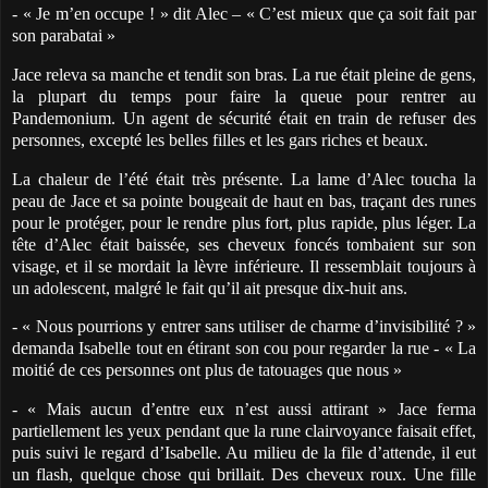
- « Je m’en occupe ! » dit Alec – « C’est mieux que ça soit fait par
son parabatai »
Jace releva sa manche et tendit son bras. La rue était pleine de gens,
la plupart du temps pour faire la queue pour rentrer au
Pandemonium. Un agent de sécurité était en train de refuser des
personnes, excepté les belles filles et les gars riches et beaux.
La chaleur de l’été était très présente. La lame d’Alec toucha la
peau de Jace et sa pointe bougeait de haut en bas, traçant des runes
pour le protéger, pour le rendre plus fort, plus rapide, plus léger. La
tête d’Alec était baissée, ses cheveux foncés tombaient sur son
visage, et il se mordait la lèvre inférieure. Il ressemblait toujours à
un adolescent, malgré le fait qu’il ait presque dix-huit ans.
- « Nous pourrions y entrer sans utiliser de charme d’invisibilité ? »
demanda Isabelle tout en étirant son cou pour regarder la rue - « La
moitié de ces personnes ont plus de tatouages que nous »
- « Mais aucun d’entre eux n’est aussi attirant » Jace ferma
partiellement les yeux pendant que la rune clairvoyance faisait effet,
puis suivi le regard d’Isabelle. Au milieu de la file d’attende, il eut
un flash, quelque chose qui brillait. Des cheveux roux. Une fille