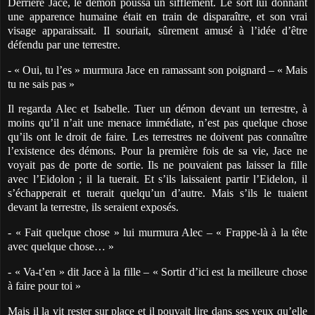
Derrière Jace, le démon poussa un sifflement. Le sort lui donnant
une apparence humaine était en train de disparaître, et son vrai
visage apparaissait. Il souriait, sûrement amusé à l’idée d’être
défendu par une terrestre.
- « Oui, tu l’es » murmura Jace en ramassant son poignard – « Mais
tu ne sais pas »
Il regarda Alec et Isabelle. Tuer un démon devant un terrestre, à
moins qu’il n’ait une menace immédiate, n’est pas quelque chose
qu’ils ont le droit de faire. Les terrestres ne doivent pas connaître
l’existence des démons. Pour la première fois de sa vie, Jace ne
voyait pas de porte de sortie. Ils ne pouvaient pas laisser la fille
avec l’Eidolon ; il la tuerait. Et s’ils laissaient partir l’Eidelon, il
s’échapperait et tuerait quelqu’un d’autre. Mais s’ils le tuaient
devant la terrestre, ils seraient exposés.
- « Fait quelque chose » lui murmura Alec – « Frappe-là à la tête
avec quelque chose… »
- « Va-t’en » dit Jace à la fille – « Sortir d’ici est la meilleure chose
à faire pour toi »
Mais il la vit rester sur place et il pouvait lire dans ses yeux qu’elle