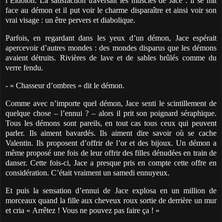
l’Eidolon. La satisfaction traversait les muscles de Jace : il se mit
face au démon et il put voir le charme disparaître et ainsi voir son
vrai visage : un être pervers et diabolique.
Parfois, en regardant dans les yeux d’un démon, Jace espérait
apercevoir d’autres mondes : des mondes disparus que les démons
avaient détruits. Rivières de lave et de sables brûlés comme du
verre fendu.
- « Chasseur d’ombres » dit le démon.
Comme avec n’importe quel démon, Jace senti le scintillement de
quelque chose – l’ennui ? – alors il prit son poignard séraphique.
Tous les démons sont pareils, en tout cas tous ceux qui peuvent
parler. Ils aiment bavardés. Ils aiment dire savoir où se cache
Valentin. Ils proposent d’offrir de l’or et des bijoux. Un démon a
même proposé une fois de leur offrir des filles dénudées en train de
danser. Cette fois-ci, Jace a presque pris en compte cette offre en
considération. C’était vraiment un samedi ennuyeux.
Et puis la sensation d’ennui de Jace explosa en un million de
morceaux quand la fille aux cheveux roux sortie de derrière un mur
et cria « Arrêtez ! Vous ne pouvez pas faire ça ! »