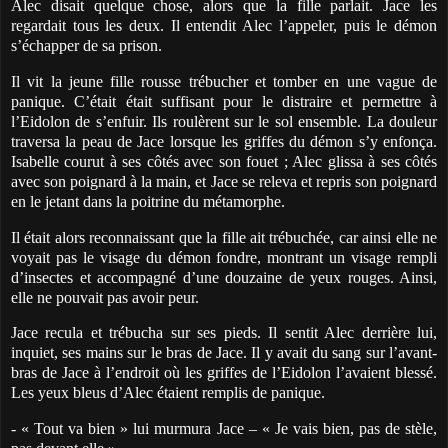
Alec disait quelque chose, alors que la fille parlait. Jace les
regardait tous les deux. Il entendit Alec l’appeler, puis le démon
s’échapper de sa prison.
Il vit la jeune fille rousse trébucher et tomber en une vague de
panique. C’était était suffisant pour le distraire et permettre à
l’Eidolon de s’enfuir. Ils roulèrent sur le sol ensemble. La douleur
traversa la peau de Jace lorsque les griffes du démon s’y enfonça.
Isabelle courut à ses côtés avec son fouet ; Alec glissa à ses côtés
avec son poignard à la main, et Jace se releva et repris son poignard
en le jetant dans la poitrine du métamorphe.
Il était alors reconnaissant que la fille ait trébuchée, car ainsi elle ne
voyait pas le visage du démon fondre, montrant un visage rempli
d’insectes et accompagné d’une douzaine de yeux rouges. Ainsi,
elle ne pouvait pas avoir peur.
Jace recula et trébucha sur ses pieds. Il sentit Alec derrière lui,
inquiet, ses mains sur le bras de Jace. Il y avait du sang sur l’avant-
bras de Jace à l’endroit où les griffes de l’Eidolon l’avaient blessé.
Les yeux bleus d’Alec étaient remplis de panique.
- « Tout va bien » lui murmura Jace – « Je vais bien, pas de stèle,