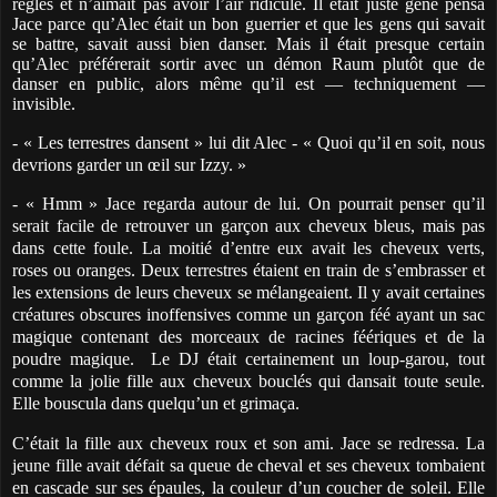
règles et n’aimait pas avoir l’air ridicule. Il était juste gêné pensa
Jace parce qu’Alec était un bon guerrier et que les gens qui savait
se battre, savait aussi bien danser. Mais il était presque certain
qu’Alec préférerait sortir avec un démon Raum plutôt que de
danser en public, alors même qu’il est — techniquement —
invisible.
- « Les terrestres dansent » lui dit Alec - « Quoi qu’il en soit, nous
devrions garder un œil sur Izzy. »
- « Hmm » Jace regarda autour de lui. On pourrait penser qu’il
serait facile de retrouver un garçon aux cheveux bleus, mais pas
dans cette foule. La moitié d’entre eux avait les cheveux verts,
roses ou oranges. Deux terrestres étaient en train de s’embrasser et
les extensions de leurs cheveux se mélangeaient. Il y avait certaines
créatures obscures inoffensives comme un garçon féé ayant un sac
magique contenant des morceaux de racines féériques et de la
poudre magique.
Le DJ était certainement un loup-garou, tout
comme la jolie fille aux cheveux bouclés qui dansait toute seule.
Elle bouscula dans quelqu’un et grimaça.
C’était la fille aux cheveux roux et son ami. Jace se redressa. La
jeune fille avait défait sa queue de cheval et ses cheveux tombaient
en cascade sur ses épaules,
la couleur d’un coucher de soleil. Elle