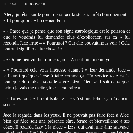
« Je vais la retrouver »
Alec, qui était sur le point de ranger la stèle, s’arrêta brusquement –
« Et pourquoi ? » lui demanda-t-il.
- « Parce que je pense que son signe astrologique est le poisson et
que je voudrais lui demander plus d’explication sur ça » lui
répondit Jace irrité – « Pourquoi ? Car elle pouvait nous voir ! Cela
pourrait signifier autre chose ! »
- « Ou ne rien vouloir dire » rajouta Alec d’un air ennuyé.
- « Pourquoi cela vous intéresse autant ? » leur demanda Jace –
« J’aurai quelque chose à faire comme ça. Un service vide est la
boutique du diable, vous le savez bien. Dieu seul sait dans quel
pétrin je vais me mettre, le cas contraire »
- « Tu es fou ! » lui dit Isabelle – « C’est une folie. Ça n’a aucun
sens »
Jace la regarda dans les yeux. Il ne pouvait pas faire face à Alec,
bien qu’Alec soit une présence sûre, ferme et bienveillante à ses
côtés. Il regarda Izzy à la place – Izzy, qui avait une âme sauvage,
qui cherchait l’oublie dans les créatures obscures, qui gardait ses