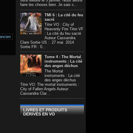
sera réédité le 5 janvier. Nous allons
faire les choses bien. Je sais c...
TMI 6 : La cité du feu
sacré
Titre VO : City of
Heavenly Fire Titre VF
: La cité du feu sacré
 ancien
Auteur Cassandra
Clare Sortie US : 27 mai 2014
Sortie FR : 0...
Tome 4 : The Mortal
instruments : La cité
des anges déchus
The Mortal
instruments : La cité
des anges déchus
Titre VO: The mortal instruments :
City of Fallen Angels Auteur:
Cassandra Clar...
LIVRES ET PRODUITS
DÉRIVÉS EN VO