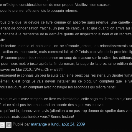
, je m'éloigne considérablement de mon propos! Veuillez m'en excuser.
t pour le premier effet une fois le bouquin refermé.
vous dire que j'ai dévoré ce livre comme on absorbe sans retenue, une canette
perlant de condensation fraiche, un jour de canicule, et que quand on arrive au 
 canette à la recherche de la dernière goutte en inspectant le fond et en regrettan
vite.
de lecture intense et palpitante, on ne s'ennuie jamais, les rebondissements s
l'action est incessante, mais comment fait elle? J'étais captivée de la première li
. Et comme pour mieux nous donner un coup de massue sur le crâne, les éditeurs
 pour nous mettre juste après la fin du roman, la page de la prochaine édition du
 savoir en Mai 2010... WHy...Oh why??!!!
reusement je connais un peu la suite car je ne peux pas résister à un Spoiler fuma
me!!! C'est long! Je vais devoir installer sur ce blog, un compteur que je va
tous les jours, en comptant avec nostalgie les secondes qui s'égrainent!!
rois que vous avez compris, ce livre est formidable, cette saga est formidable, d'u
té, et ce n'est pas évident quand on aborde des sujets vus et revus.
 qui l'ont lu, donnez votre avis (attention à ne pas trop donner de spoiler dans vo
 autres...mais qu'attendez vous? Bonne lecture!
Publié par
martange
à
lundi, août 24, 2009