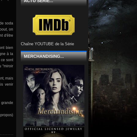
ACTU SÉRIE...
 de soda
bout, on
t d'être
Chaîne YOUTUBE de la Série
ont bien
gne à la
MERCHANDISING...
 ce sont
 "miroir
nt, mais
is venir
ne grande
s propos)