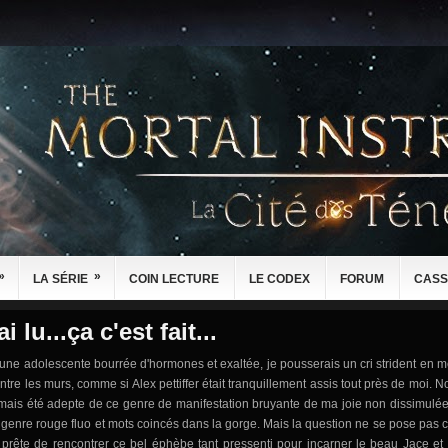
»
»
LA SÉRIE
COIN LECTURE
LE CODEX
FORUM
CASS
ai lu...ça c'est fait...
s une adolescente bourrée d'hormones et exaltée, je pousserais un cri strident en m
ontre les murs, comme si Alex pettiffer était tranquillement assis tout près de moi. 
jamais été adepte de ce genre de manifestation bruyante de ma joie non dissimulée,
 genre rouge fluo et mots coincés dans la gorge. Mais la question ne se pose pas ca
 prête de rencontrer ce bel éphèbe tant pressenti pour incarner le beau Jace et