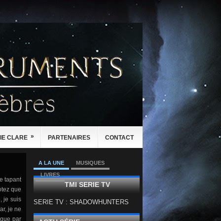
»
IE CLARE
PARTENAIRES
CONTACT
A LA UNE
MUSIQUES
LIVRES
e tapant
TMI SERIE TV
Notez que
 je suis
SERIE TV : SHADOWHUNTERS
r, je ne
 que par