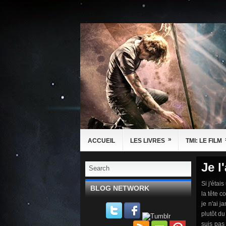
»
ACCUEIL
LES LIVRES
TMI: LE FILM
Je l'
Si j'étai
BLOG NETWORK
la tête c
je n'ai 
plutôt du
suis pas