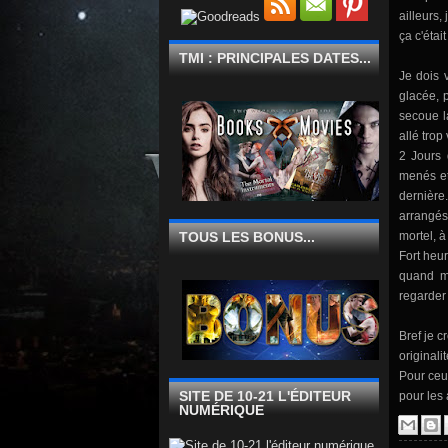
ailleurs
ça c'étai
TMI : PRINCIPALES DATES...
Je dois 
glacée, 
secoue la
allé trop 
2 Jours 
menés et 
dernière
arrangés
TOUS LES BONUS...
mortel, à
Fort heu
quand mê
regarder 
Bref je c
originali
Pour ceux
SITE DE 10-21 L'ÉDITEUR
pour les
NUMÉRIQUE