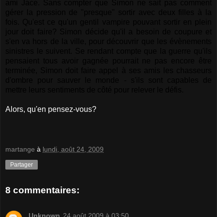
ami Jace. Sans compter que Simon ne sait pas comment
gérer la pression de "presque" sortir avec deux filles à la
fois. Qu'est ce qu'un gentil vampire pouvant sortir en plein
jour doit faire? Simon décide qu'il a besoin de coupure et
s'en va hors de la ville, pour découvrir que les évènements
sinistres le suivent. Se rendant compte que la guerre qu'ils
pensaient tous avoir gagnée pourrait ne pas encore être
terminée, Simon doit faire appel à ses amis les chasseurs
d'ombre pour sauver le monde - s'ils sont capables de
mettre leurs sentiments de côté pour relever le défis.
Alors, qu'en pensez-vous?
martange
à
lundi, août 24, 2009
Partager
8 commentaires:
Unknown
24 août 2009 à 03:50