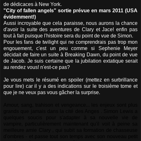
de dédicaces à New York.
"City of fallen angels" sortie prévue en mars 2011 (USA
évidemment!)
Aussi incroyable que cela paraisse, nous aurons la chance
d'avoir la suite des aventures de Clary et Jace! enfin pas
tout à fait puisque l'histoire sera du point de vue de Simon.
Pour les fans de twilight qui ne comprendrais pas trop mon
engouement, c'est un peu comme si Sephenie Meyer
décidait de faire un suite à Breaking Dawn, du point de vue
de Jacob. Je suis certaine que la jubilation extatique serait
au rendez vous! n'est-ce pas?
Je vous mets le résumé en spoiler (mettez en surbrillance
pour lire) car il y a des indications sur le troisième tome et
que je ne veux pas vous gâcher la surprise.
Amour, sang, trahison et vengeance... les enjeux sont plus
grands que jamais dans la cité des Anges . Simon Lewis a
quelques soucis pour s'adapter à sa nouvelle vie de
vampire, particulièrement maintenant qu'il voit à peine sa
meilleure amie Clary , qui subit sa formation de chasseuse
d'ombres - et passe tout son temps avec son nouveau petit