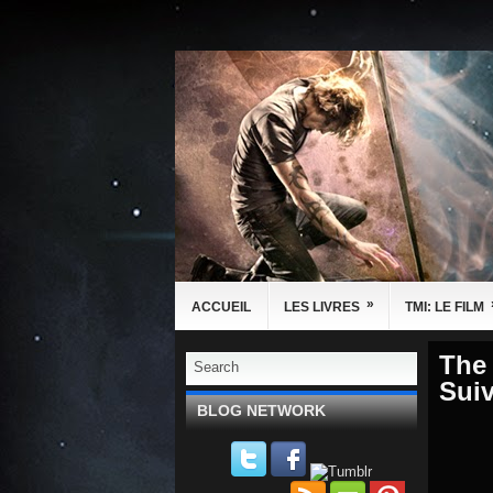
»
ACCUEIL
LES LIVRES
TMI: LE FILM
The 
Suiv
BLOG NETWORK