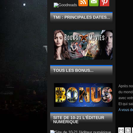
TMI : PRINCIPALES DATES...
TOUS LES BONUS...
Après nou
du monde
avec votr
Et qui sa
A vous de
SITE DE 10-21 L'ÉDITEUR
NUMÉRIQUE