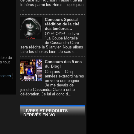
de Jace au YA crush! Faisant de lui
le héros parmi les Héros... quelqu'un
...
Concours Spécial
réédition de la cité
des ténèbres...
OYE! OYE! Le livre
"La Coupe Mortelle"
de Cassandra Clare
sera réédité le 5 janvier. Nous allons
faire les choses bien. Je sais c...
ible de
Concours des 5 ans
s tout
du Blog!
Cinq ans... Cinq
 ancien
années extraordinaires
en votre compagnie.
Je me devais de
joindre Cassandra Clare à cette
célébration. Je lui ai donc d...
LIVRES ET PRODUITS
DÉRIVÉS EN VO