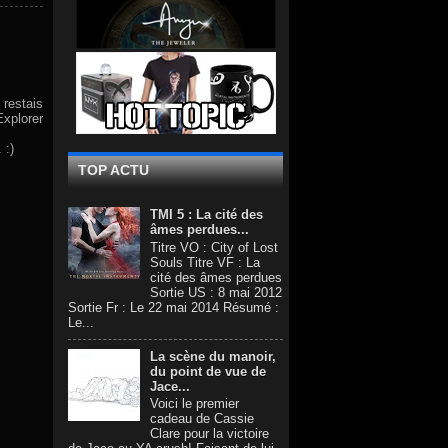
 restais
Explorer
 :)
TOP ACTU
TMI 5 : La cité des
âmes perdues...
Titre VO : City of Lost
Souls Titre VF : La
cité des âmes perdues
Sortie US : 8 mai 2012
Sortie Fr : Le 22 mai 2014 Résumé :
Le...
La scène du manoir,
du point de vue de
Jace...
Voici le premier
cadeau de Cassie
Clare pour la victoire