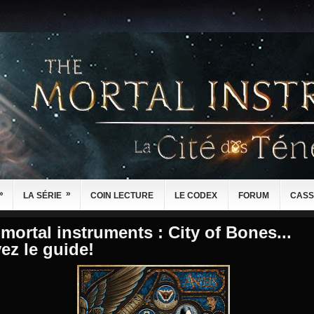
»
»
LA SÉRIE
COIN LECTURE
LE CODEX
FORUM
CASS
mortal instruments : City of Bones...
ez le guide!